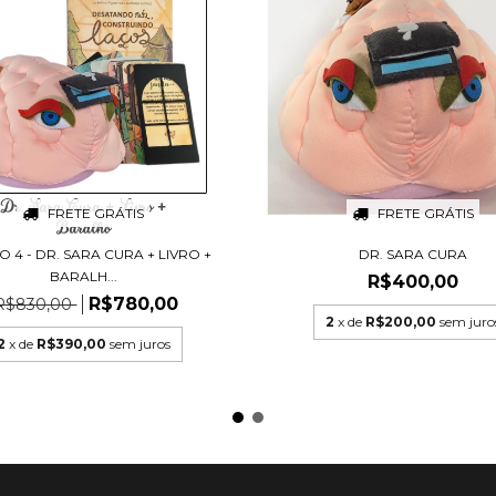
FRETE GRÁTIS
FRETE GRÁTIS
 4 - DR. SARA CURA + LIVRO +
DR. SARA CURA
BARALH...
R$400,00
R$780,00
R$830,00
2
x de
R$200,00
sem juro
2
x de
R$390,00
sem juros