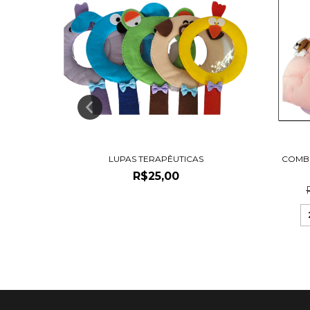
S
LUPAS TERAPÊUTICAS
COMBO
R$25,00