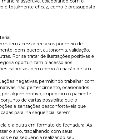
e maneira assertiva, colaborando com o
co e totalmente eficaz, como é pressuposto
rial;
permitem acessar recursos por meio de
mento, bem-querer, autonomia, validação,
ras. Por se tratar de ilustrações positivas e
egoria oportunizam o acesso aos
ões calorosas, bem como à criação de um
ações negativas, permitindo trabalhar com
rnativas, não pertencimento, ocasionados
e, por algum motivo, impediram o paciente
 conjunto de cartas possibilita que o
ções e sensações desconfortáveis que
icadas para, na sequência, serem
ela e a outra em formato de fechadura. As
ssar o alvo, trabalhando com seus
os e na sequência realizando seu