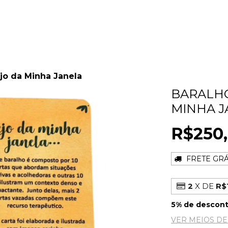
jo da Minha Janela
BARALHO
MINHA J
R$250
FRETE GRÁ
2
X DE
R$
5% de descon
VER MEIOS D