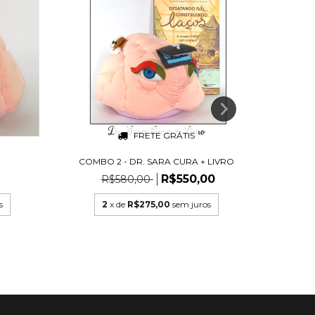
FRETE GRÁTIS
COMBO 2 - DR. SARA CURA + LIVRO
COMBO 
R$550,00
R$580,00
s
2
x de
R$275,00
sem juros