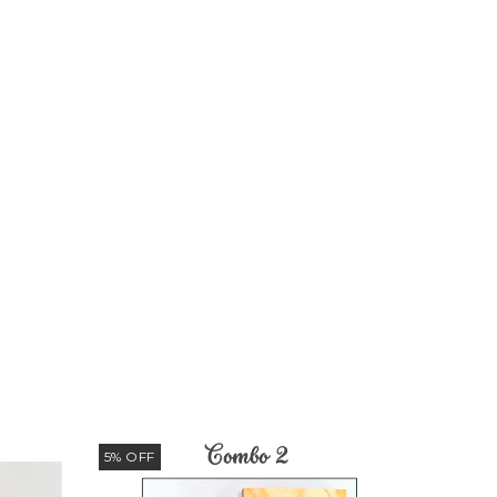
5
%
OFF
8
%
OFF