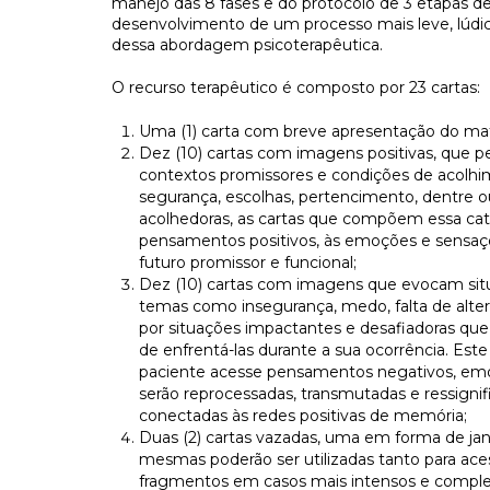
manejo das 8 fases e do protocolo de 3 etapas d
desenvolvimento de um processo mais leve, lúdi
dessa abordagem psicoterapêutica.
O recurso terapêutico é composto por 23 cartas:
Uma (1) carta com breve apresentação do mate
Dez (10
) cartas com imagens positivas, que 
contextos promissores e condições de acolhi
segurança, escolhas, pertencimento, dentre out
acolhedoras, as cartas que compõem essa cat
pensamentos positivos, às emoções e sensaç
futuro promissor e funcional;
Dez (10
) cartas com imagens que evocam situ
temas como insegurança, medo, falta de alte
por situações impactantes e desafiadoras qu
de enfrentá-las durante a sua ocorrência. Este
paciente acesse pensamentos negativos, emo
serão reprocessadas, transmutadas e ressignif
conectadas às redes positivas de memória;
Duas (2) cartas vazadas, uma em forma de jan
mesmas poderão ser utilizadas tanto para ace
fragmentos em casos mais intensos e complex